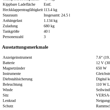
Kippbare Ladefläche
Entf.
Heckklappentragfähigkeit
113.4 kg
Stauraum
Insgesamt: 24.5 l
Anhängelast
1.134 kg
Zuladung
680 kg
Tankgröße
40 l
Personenzahl
3
Ausstattungsmerkmale
Anzeigeinstrument
7.6“ (19.
Batterie
12 V (30
Magnetzünder
650 W
Instrumente
Gleichst
Diebstahlsicherung
Digital 
Beleuchtung
110 W Li
Winde
Seilwind
Sitz
VERSA-PR
Lenkrad
Neigungs
Schutz
Rammsch