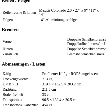
Reifen / Felgen
Maxxis Coronado 2.0 • 27“ x 9“ / 11“ x
Reifen vorne & hinten
14“
Felgen
14“-Aluminiumgussfelgen
Bremsen
Doppelte Scheibenbremse
Vorne
Doppelkolbenbremssättel
Hinten
Doppelte Scheibenbremse
Zusätzlich
Bremshaltemechanismus
Abmessungen / Lasten
Käfig
Profilierter Käfig • ROPS-zugelassen
Trockengewicht*
713 kg
L × B × H
319.4 × 162.5 × 203.2 cm
Radstand
211.5 cm
Bodenfreiheit
33 cm
Transportbox
96.5 × 138.4 × 30.5 cm
Transportbox Kapazität
454 kg