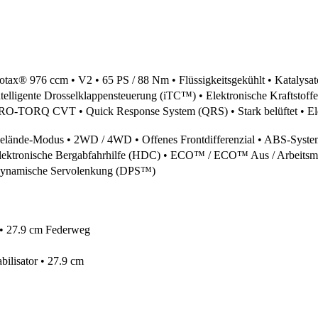
otax® 976 ccm • V2 • 65 PS / 88 Nm • Flüssigkeitsgekühlt • Katalysat
ntelligente Drosselklappensteuerung (iTC™) • Elektronische Kraftstoffe
RO-TORQ CVT • Quick Response System (QRS) • Stark belüftet • Elekt
elände-Modus • 2WD / 4WD • Offenes Frontdifferenzial • ABS-Syste
lektronische Bergabfahrhilfe (HDC) • ECO™ / ECO™ Aus / Arbeitsmo
ynamische Servolenkung (DPS™)
 • 27.9 cm Federweg
ilisator • 27.9 cm