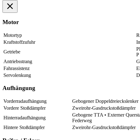
Motor
Motortyp
R
Kraftstoffzufuhr
I
P
Getriebe
P
Antriebsstrang
G
Fahrassistenz
E
Servolenkung
D
Aufhängung
Vorderradaufhängung
Gebogener Doppeldreieckslenker
Vordere Stoßdämpfer
Zweirohr-Gasdruckstoßdämpfer
Gebogene TTA • Externer Querstab
Hinterradaufhängung
Federweg
Hintere Stoßdämpfer
Zweirohr-Gasdruckstoßdämpfer