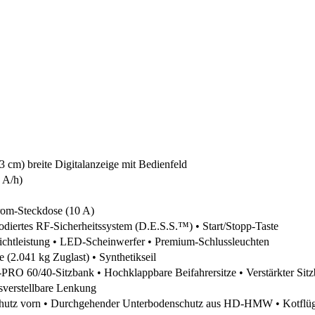
3 cm) breite Digitalanzeige mit Bedienfeld
 A/h)
rom-Steckdose (10 A)
kodiertes RF-Sicherheitssystem (D.E.S.S.™) • Start/Stopp-Taste
chtleistung • LED-Scheinwerfer • Premium-Schlussleuchten
e (2.041 kg Zuglast) • Synthetikseil
O 60/40-Sitzbank • Hochklappbare Beifahrersitze • Verstärkter Sitzbe
verstellbare Lenkung
utz vorn • Durchgehender Unterbodenschutz aus HD-HMW • Kotflüg