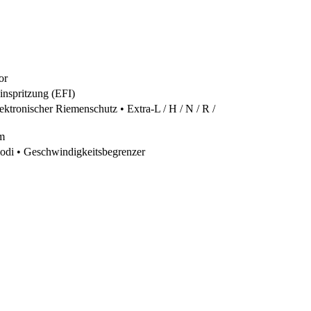
or
inspritzung (EFI)
ronischer Riemenschutz • Extra-L / H / N / R /
m
di • Geschwindigkeitsbegrenzer