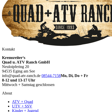
Kontakt
Kremsreiter‘s
Quad u. ATV Ranch GmbH
Neuloipfering 20
94535 Eging am See
info@quad-atv-ranch.de
08544-7158
Mo, Di, Do + Fr
8-12 und 13-17 Uhr
Mittwoch + Samstag geschlossen
About
ATV + Quad
UTV + SSV
Kinder + Jugend