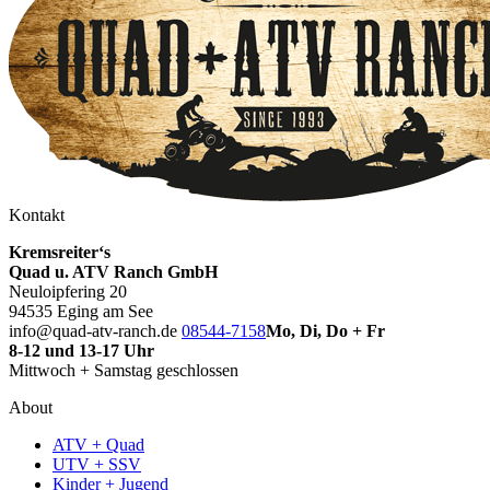
Kontakt
Kremsreiter‘s
Quad u. ATV Ranch GmbH
Neuloipfering 20
94535 Eging am See
info@quad-atv-ranch.de
08544-7158
Mo, Di, Do + Fr
8-12 und 13-17 Uhr
Mittwoch + Samstag geschlossen
About
ATV + Quad
UTV + SSV
Kinder + Jugend