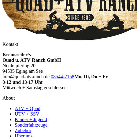
Kontakt
Kremsreiter‘s
Quad u. ATV Ranch GmbH
Neuloipfering 20
94535 Eging am See
info@quad-atv-ranch.de
08544-7158
Mo, Di, Do + Fr
8-12 und 13-17 Uhr
Mittwoch + Samstag geschlossen
About
ATV + Quad
UTV + SSV
Kinder + Jugend
Sonderfahrzeuge
Zubehör
Über uns