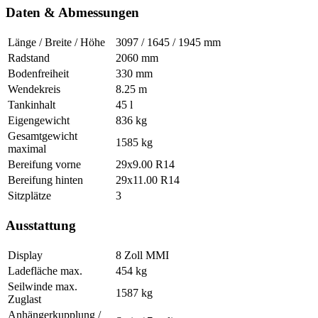
Daten & Abmessungen
Länge / Breite / Höhe
3097 / 1645 / 1945 mm
Radstand
2060 mm
Bodenfreiheit
330 mm
Wendekreis
8.25 m
Tankinhalt
45 l
Eigengewicht
836 kg
Gesamtgewicht
1585 kg
maximal
Bereifung vorne
29x9.00 R14
Bereifung hinten
29x11.00 R14
Sitzplätze
3
Ausstattung
Display
8 Zoll MMI
Ladefläche max.
454 kg
Seilwinde max.
1587 kg
Zuglast
Anhängerkupplung /