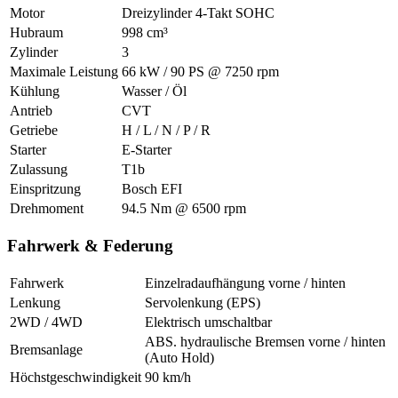
Motor
Dreizylinder 4-Takt SOHC
Hubraum
998 cm³
Zylinder
3
Maximale Leistung
66 kW / 90 PS @ 7250 rpm
Kühlung
Wasser / Öl
Antrieb
CVT
Getriebe
H / L / N / P / R
Starter
E-Starter
Zulassung
T1b
Einspritzung
Bosch EFI
Drehmoment
94.5 Nm @ 6500 rpm
Fahrwerk & Federung
Fahrwerk
Einzelradaufhängung vorne / hinten
Lenkung
Servolenkung (EPS)
2WD / 4WD
Elektrisch umschaltbar
ABS. hydraulische Bremsen vorne / hinten
Bremsanlage
(Auto Hold)
Höchstgeschwindigkeit
90 km/h