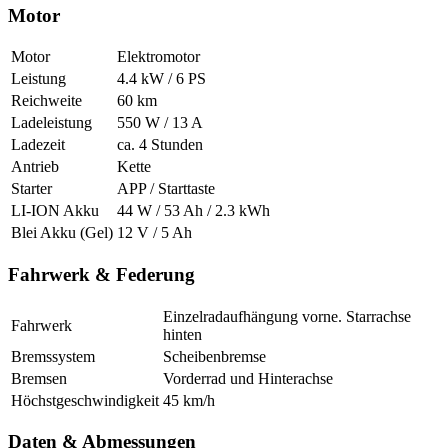
Motor
Motor
Elektromotor
Leistung
4.4 kW / 6 PS
Reichweite
60 km
Ladeleistung
550 W / 13 A
Ladezeit
ca. 4 Stunden
Antrieb
Kette
Starter
APP / Starttaste
LI-ION Akku
44 W / 53 Ah / 2.3 kWh
Blei Akku (Gel)
12 V / 5 Ah
Fahrwerk & Federung
Einzelradaufhängung vorne. Starrachse
Fahrwerk
hinten
Bremssystem
Scheibenbremse
Bremsen
Vorderrad und Hinterachse
Höchstgeschwindigkeit
45 km/h
Daten & Abmessungen