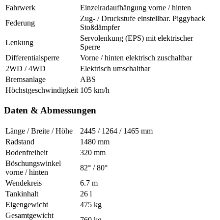
Fahrwerk
Einzelradaufhängung vorne / hinten
Zug- / Druckstufe einstellbar. Piggyback
Federung
Stoßdämpfer
Servolenkung (EPS) mit elektrischer
Lenkung
Sperre
Differentialsperre
Vorne / hinten elektrisch zuschaltbar
2WD / 4WD
Elektrisch umschaltbar
Bremsanlage
ABS
Höchstgeschwindigkeit
105 km/h
Daten & Abmessungen
Länge / Breite / Höhe
2445 / 1264 / 1465 mm
Radstand
1480 mm
Bodenfreiheit
320 mm
Böschungswinkel
82° / 80°
vorne / hinten
Wendekreis
6.7 m
Tankinhalt
26 l
Eigengewicht
475 kg
Gesamtgewicht
760 kg