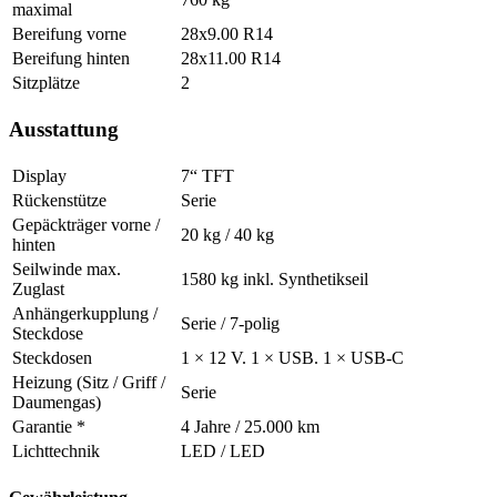
maximal
Bereifung vorne
28x9.00 R14
Bereifung hinten
28x11.00 R14
Sitzplätze
2
Ausstattung
Display
7“ TFT
Rückenstütze
Serie
Gepäckträger vorne /
20 kg / 40 kg
hinten
Seilwinde max.
1580 kg inkl. Synthetikseil
Zuglast
Anhängerkupplung /
Serie / 7-polig
Steckdose
Steckdosen
1 × 12 V. 1 × USB. 1 × USB-C
Heizung (Sitz / Griff /
Serie
Daumengas)
Garantie *
4 Jahre / 25.000 km
Lichttechnik
LED / LED