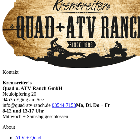
Kontakt
Kremsreiter‘s
Quad u. ATV Ranch GmbH
Neuloipfering 20
94535 Eging am See
info@quad-atv-ranch.de
08544-7158
Mo, Di, Do + Fr
8-12 und 13-17 Uhr
Mittwoch + Samstag geschlossen
About
ATV + Quad