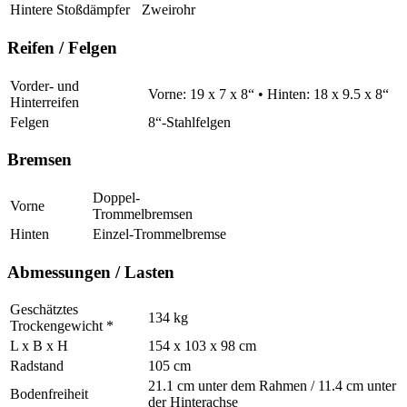
Hintere Stoßdämpfer
Zweirohr
Reifen / Felgen
Vorder- und
Vorne: 19 x 7 x 8“ • Hinten: 18 x 9.5 x 8“
Hinterreifen
Felgen
8“-Stahlfelgen
Bremsen
Doppel-
Vorne
Trommelbremsen
Hinten
Einzel-Trommelbremse
Abmessungen / Lasten
Geschätztes
134 kg
Trockengewicht *
L x B x H
154 x 103 x 98 cm
Radstand
105 cm
21.1 cm unter dem Rahmen / 11.4 cm unter
Bodenfreiheit
der Hinterachse