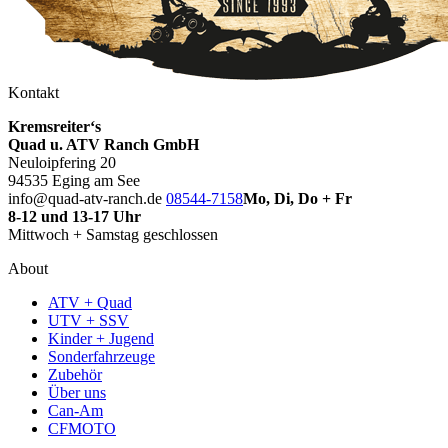
Kontakt
Kremsreiter‘s
Quad u. ATV Ranch GmbH
Neuloipfering 20
94535 Eging am See
info@quad-atv-ranch.de
08544-7158
Mo, Di, Do + Fr
8-12 und 13-17 Uhr
Mittwoch + Samstag geschlossen
About
ATV + Quad
UTV + SSV
Kinder + Jugend
Sonderfahrzeuge
Zubehör
Über uns
Can-Am
CFMOTO