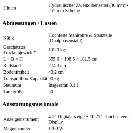
Hydraulischer Zweikolbensattel (30 mm) •
Hinten
255 mm Scheibe
Abmessungen / Lasten
Hochfeste Stahlrohre & Stanzteile
Käfig
(Dualphasenstahl)
Geschätztes
1.020 kg
Trockengewicht*
L × B × H
355.6 × 198.5 × 181.5 cm
Radstand
274.3 cm
Bodenfreiheit
43.2 cm
Transportbox Kapazität
90 kg
Stauraum
Insgesamt: 8.1 l
Tankgröße
50 l
Ausstattungsmerkmale
4.5“ Digitalanzeige + 10.25“ Touchscreen-
Anzeigeinstrument
Display
Magnetzünder
1700 W