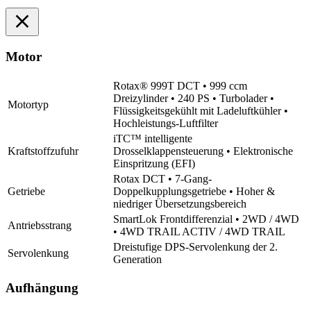
Motor
Rotax® 999T DCT • 999 ccm
Dreizylinder • 240 PS • Turbolader •
Motortyp
Flüssigkeitsgekühlt mit Ladeluftkühler •
Hochleistungs-Luftfilter
iTC™ intelligente
Kraftstoffzufuhr
Drosselklappensteuerung • Elektronische
Einspritzung (EFI)
Rotax DCT • 7-Gang-
Getriebe
Doppelkupplungsgetriebe • Hoher &
niedriger Übersetzungsbereich
SmartLok Frontdifferenzial • 2WD / 4WD
Antriebsstrang
• 4WD TRAIL ACTIV / 4WD TRAIL
Dreistufige DPS-Servolenkung der 2.
Servolenkung
Generation
Aufhängung