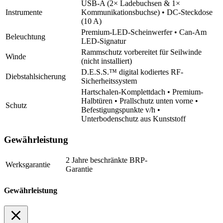
USB-A (2× Ladebuchsen & 1×
Instrumente
Kommunikationsbuchse) • DC-Steckdose
(10 A)
Premium-LED-Scheinwerfer • Can-Am
Beleuchtung
LED-Signatur
Rammschutz vorbereitet für Seilwinde
Winde
(nicht installiert)
D.E.S.S.™ digital kodiertes RF-
Diebstahlsicherung
Sicherheitssystem
Hartschalen-Komplettdach • Premium-
Halbtüren • Prallschutz unten vorne •
Schutz
Befestigungspunkte v/h •
Unterbodenschutz aus Kunststoff
Gewährleistung
2 Jahre beschränkte BRP-
Werksgarantie
Garantie
Gewährleistung