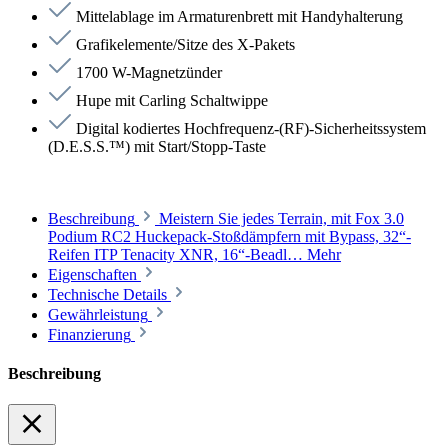
Mittelablage im Armaturenbrett mit Handyhalterung
Grafikelemente/Sitze des X-Pakets
1700 W-Magnetzünder
Hupe mit Carling Schaltwippe
Digital kodiertes Hochfrequenz-(RF)-Sicherheitssystem
(D.E.S.S.™) mit Start/Stopp-Taste
Beschreibung
Meistern Sie jedes Terrain, mit Fox 3.0
Podium RC2 Huckepack-Stoßdämpfern mit Bypass, 32“-
Reifen ITP Tenacity XNR, 16“-Beadl…
Mehr
Eigenschaften
Technische Details
Gewährleistung
Finanzierung
Beschreibung