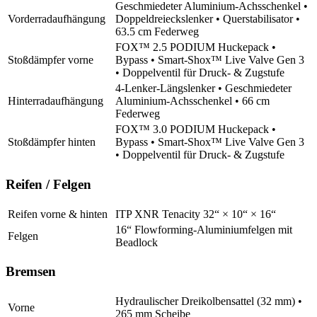
Geschmiedeter Aluminium-Achsschenkel •
Vorderradaufhängung
Doppeldreieckslenker • Querstabilisator •
63.5 cm Federweg
FOX™ 2.5 PODIUM Huckepack •
Stoßdämpfer vorne
Bypass • Smart-Shox™ Live Valve Gen 3
• Doppelventil für Druck- & Zugstufe
4-Lenker-Längslenker • Geschmiedeter
Hinterradaufhängung
Aluminium-Achsschenkel • 66 cm
Federweg
FOX™ 3.0 PODIUM Huckepack •
Stoßdämpfer hinten
Bypass • Smart-Shox™ Live Valve Gen 3
• Doppelventil für Druck- & Zugstufe
Reifen / Felgen
Reifen vorne & hinten
ITP XNR Tenacity 32“ × 10“ × 16“
16“ Flowforming-Aluminiumfelgen mit
Felgen
Beadlock
Bremsen
Hydraulischer Dreikolbensattel (32 mm) •
Vorne
265 mm Scheibe