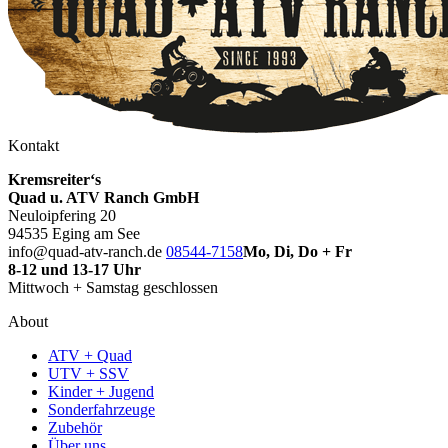
Kontakt
Kremsreiter‘s
Quad u. ATV Ranch GmbH
Neuloipfering 20
94535 Eging am See
info@quad-atv-ranch.de
08544-7158
Mo, Di, Do + Fr
8-12 und 13-17 Uhr
Mittwoch + Samstag geschlossen
About
ATV + Quad
UTV + SSV
Kinder + Jugend
Sonderfahrzeuge
Zubehör
Über uns