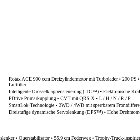
Rotax ACE 900 ccm Dreizylindermotor mit Turbolader • 200 PS • F
Luftfilter
Intelligente Drosselklappensteuerung (iTC™) • Elektronische Kraft
PDrive Primärkupplung • CVT mit QRS-X • L / H / N / R / P
SmartLok-Technologie • 2WD / 4WD mit sperrbarem Frontdif
Dreistufige dynamische Servolenkung (DPS™) • Hohe Drehmom
lenker • Querstabilisator • 55.9 cm Federweg • Trophy-Truck-inspirier