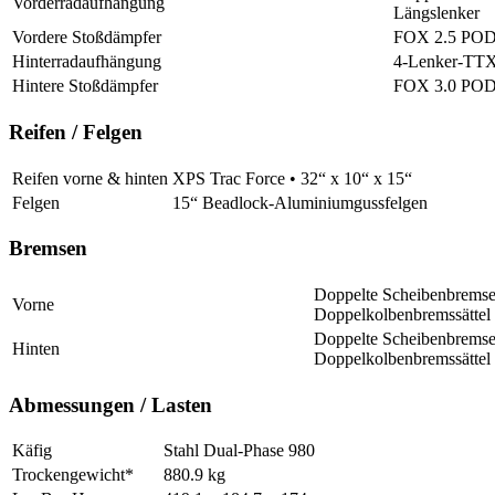
Vorderradaufhängung
Längslenker
Vordere Stoßdämpfer
FOX 2.5 PODI
Hinterradaufhängung
4-Lenker-TTX-
Hintere Stoßdämpfer
FOX 3.0 PODI
Reifen / Felgen
Reifen vorne & hinten
XPS Trac Force • 32“ x 10“ x 15“
Felgen
15“ Beadlock-Aluminiumgussfelgen
Bremsen
Doppelte Scheibenbremse
Vorne
Doppelkolbenbremssättel
Doppelte Scheibenbremse
Hinten
Doppelkolbenbremssättel
Abmessungen / Lasten
Käfig
Stahl Dual-Phase 980
Trockengewicht*
880.9 kg