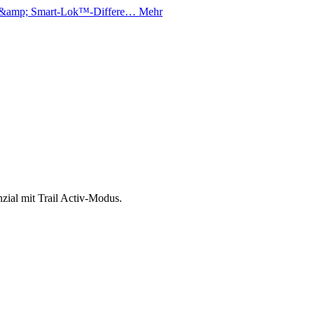
S &amp; Smart-Lok™-Differe…
Mehr
al mit Trail Activ-Modus.