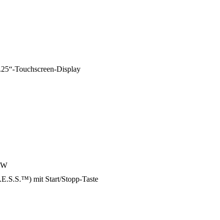
10.25“-Touchscreen-Display
HMW
.E.S.S.™) mit Start/Stopp-Taste