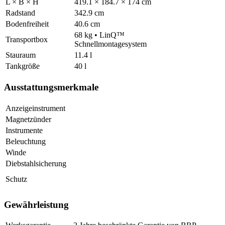
L × B × H
419.1 × 184.7 × 174 cm
Radstand
342.9 cm
Bodenfreiheit
40.6 cm
68 kg • LinQ™
Transportbox
Schnellmontagesystem
Stauraum
11.4 l
Tankgröße
40 l
Ausstattungsmerkmale
Anzeigeinstrument
Magnetzünder
Instrumente
Beleuchtung
Winde
Diebstahlsicherung
Schutz
Gewährleistung