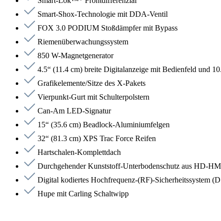
Smart-Lok™* Frontdifferenzial
Smart-Shox-Technologie mit DDA-Ventil
FOX 3.0 PODIUM Stoßdämpfer mit Bypass
Riemenüberwachungssystem
850 W-Magnetgenerator
4.5“ (11.4 cm) breite Digitalanzeige mit Bedienfeld und 
Grafikelemente/Sitze des X-Pakets
Vierpunkt-Gurt mit Schulterpolstern
Can-Am LED-Signatur
15“ (35.6 cm) Beadlock-Aluminiumfelgen
32“ (81.3 cm) XPS Trac Force Reifen
Hartschalen-Komplettdach
Durchgehender Kunststoff-Unterbodenschutz aus HD-
Digital kodiertes Hochfrequenz-(RF)-Sicherheitssystem (D
Hupe mit Carling Schaltwipp