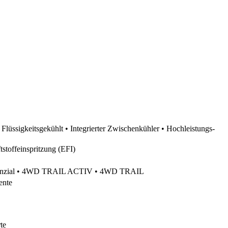
lüssigkeitsgekühlt • Integrierter Zwischenkühler • Hochleistungs-
stoffeinspritzung (EFI)
ferenzial • 4WD TRAIL ACTIV • 4WD TRAIL
ente
te