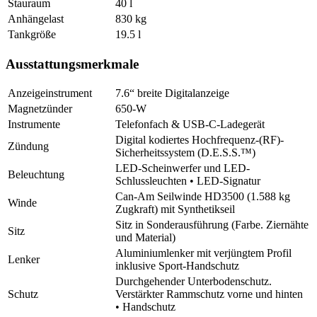
Stauraum
40 l
Anhängelast
830 kg
Tankgröße
19.5 l
Ausstattungsmerkmale
Anzeigeinstrument
7.6“ breite Digitalanzeige
Magnetzünder
650-W
Instrumente
Telefonfach & USB-C-Ladegerät
Digital kodiertes Hochfrequenz-(RF)-
Zündung
Sicherheitssystem (D.E.S.S.™)
LED-Scheinwerfer und LED-
Beleuchtung
Schlussleuchten • LED-Signatur
Can-Am Seilwinde HD3500 (1.588 kg
Winde
Zugkraft) mit Synthetikseil
Sitz in Sonderausführung (Farbe. Ziernähte
Sitz
und Material)
Aluminiumlenker mit verjüngtem Profil
Lenker
inklusive Sport-Handschutz
Durchgehender Unterbodenschutz.
Schutz
Verstärkter Rammschutz vorne und hinten
• Handschutz