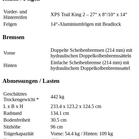
Vorder- und
XPS Trail King 2 – 27“ x 8“/10“ x 14“
Hinterreifen
Felgen
14“-Aluminiumfelgen mit Beadlock
Bremsen
Doppelte Scheibenbremsen (214 mm) mit
Vorne
hydraulischen Doppelkolbenbremssätteln
Einfache Scheibenbremse (214 mm) mit
Hinten
hydraulischem Doppelkolbenbremssattel
Abmessungen / Lasten
Geschätztes
442 kg
Trockengewicht *
L x B x H
233.4 x 123.2 x 124.5 cm
Radstand
134.1 cm
Bodenfreiheit
30.5 cm
Sitzhöhe
96 cm
Trägerkapazität
Vorne: 54.4 kg / Hinten: 109 kg