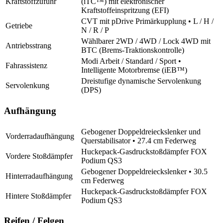
Kraftstoffzufuhr
(iTC™️) mit elektronischer
Kraftstoffeinspritzung (EFI)
CVT mit pDrive Primärkupplung • L / H /
Getriebe
N / R / P
Wählbarer 2WD / 4WD / Lock 4WD mit
Antriebsstrang
BTC (Brems-Traktionskontrolle)
Modi Arbeit / Standard / Sport •
Fahrassistenz
Intelligente Motorbremse (iEB™)
Dreistufige dynamische Servolenkung
Servolenkung
(DPS)
Aufhängung
Gebogener Doppeldreieckslenker und
Vorderradaufhängung
Querstabilisator • 27.4 cm Federweg
Huckepack-Gasdruckstoßdämpfer FOX
Vordere Stoßdämpfer
Podium QS3
Gebogener Doppeldreieckslenker • 30.5
Hinterradaufhängung
cm Federweg
Huckepack-Gasdruckstoßdämpfer FOX
Hintere Stoßdämpfer
Podium QS3
Reifen / Felgen