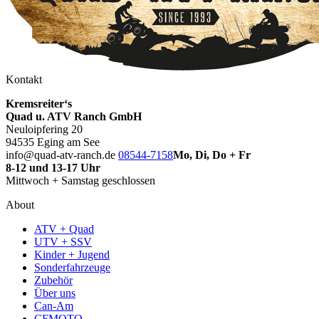
Kontakt
Kremsreiter‘s
Quad u. ATV Ranch GmbH
Neuloipfering 20
94535 Eging am See
info@quad-atv-ranch.de
08544-7158
Mo, Di, Do + Fr
8-12 und 13-17 Uhr
Mittwoch + Samstag geschlossen
About
ATV + Quad
UTV + SSV
Kinder + Jugend
Sonderfahrzeuge
Zubehör
Über uns
Can-Am
CFMOTO