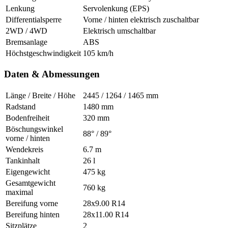
Lenkung
Servolenkung (EPS)
Differentialsperre
Vorne / hinten elektrisch zuschaltbar
2WD / 4WD
Elektrisch umschaltbar
Bremsanlage
ABS
Höchstgeschwindigkeit
105 km/h
Daten & Abmessungen
Länge / Breite / Höhe
2445 / 1264 / 1465 mm
Radstand
1480 mm
Bodenfreiheit
320 mm
Böschungswinkel
88° / 89°
vorne / hinten
Wendekreis
6.7 m
Tankinhalt
26 l
Eigengewicht
475 kg
Gesamtgewicht
760 kg
maximal
Bereifung vorne
28x9.00 R14
Bereifung hinten
28x11.00 R14
Sitzplätze
2