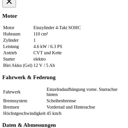
Motor
Motor
Einzylinder 4-Takt SOHC
Hubraum
110 cm³
Zylinder
1
Leistung
4.6 kW / 6.3 PS
Antrieb
CVT und Kette
Starter
elektro
Blei Akku (Gel)
12 V / 5 Ah
Fahrwerk & Federung
Einzelradaufhängung vorne. Starrachse
Fahrwerk
hinten
Bremssystem
Scheibenbremse
Bremsen
Vorderrad und Hinterachse
Höchstgeschwindigkeit
45 km/h
Daten & Abmessungen