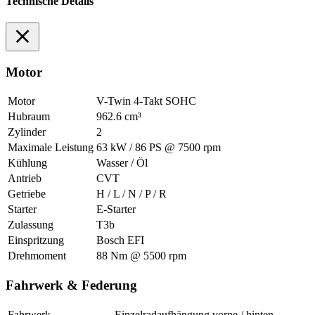
Technische Details
Motor
Motor
V-Twin 4-Takt SOHC
Hubraum
962.6 cm³
Zylinder
2
Maximale Leistung
63 kW / 86 PS @ 7500 rpm
Kühlung
Wasser / Öl
Antrieb
CVT
Getriebe
H / L / N / P / R
Starter
E-Starter
Zulassung
T3b
Einspritzung
Bosch EFI
Drehmoment
88 Nm @ 5500 rpm
Fahrwerk & Federung
Fahrwerk
Einzelradaufhängung vorne / hinten