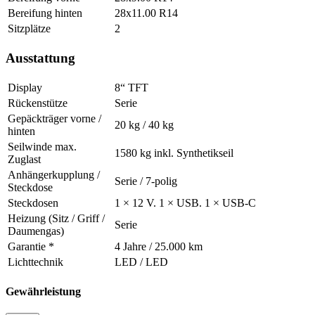
Bereifung hinten
28x11.00 R14
Sitzplätze
2
Ausstattung
Display
8“ TFT
Rückenstütze
Serie
Gepäckträger vorne /
20 kg / 40 kg
hinten
Seilwinde max.
1580 kg inkl. Synthetikseil
Zuglast
Anhängerkupplung /
Serie / 7-polig
Steckdose
Steckdosen
1 × 12 V. 1 × USB. 1 × USB-C
Heizung (Sitz / Griff /
Serie
Daumengas)
Garantie *
4 Jahre / 25.000 km
Lichttechnik
LED / LED
Gewährleistung